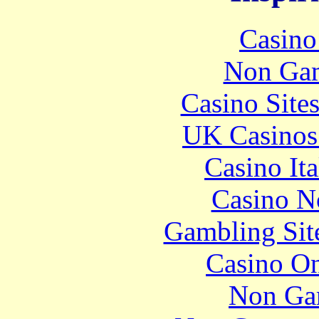
Casin
Non Gam
Casino Site
UK Casinos
Casino It
Casino N
Gambling Sit
Casino O
Non Ga