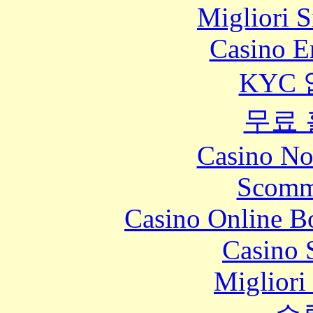
Migliori S
Casino E
KYC
무료
Casino No
Scomm
Casino Online B
Casino 
Migliori