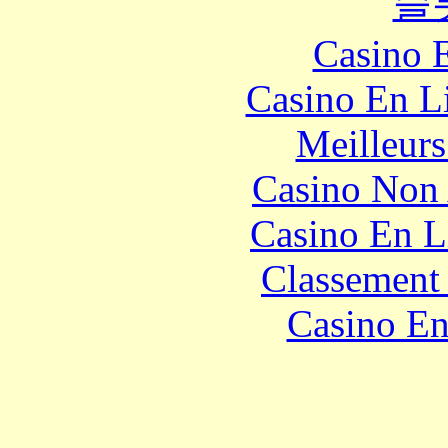
슬
Casino 
Casino En Li
Meilleurs
Casino Non
Casino En L
Classement 
Casino En